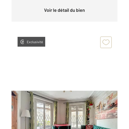
Voir le détail du bien
Exclusivité
PARIS 75018
2
52,08 m
, 3 pièces
Ref : 27649
Appartement F3 à vendre
480 000 €