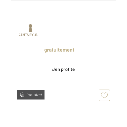
Prenez un temps d'avance sur le marché
en profitant
gratuitement
des Ventes
Privées CENTURY 21.
J'en profite
Exclusivité