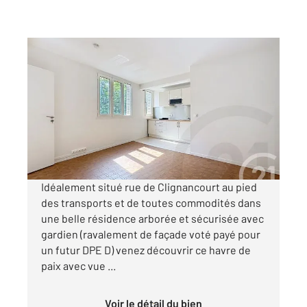
PARIS 75018
2
37,50 m
, 2 pièces
Ref : 27931
Appartement F2 à vendre
318 000 €
Visiter le site dédié
Idéalement situé rue de Clignancourt au pied
des transports et de toutes commodités dans
une belle résidence arborée et sécurisée avec
gardien (ravalement de façade voté payé pour
un futur DPE D) venez découvrir ce havre de
paix avec vue ...
Voir le détail du bien