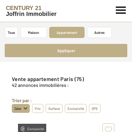
CENTURY 21
Joffrin Immobilier
Tous
Maison
Appartement
Autres
Appliquer
Vente appartement Paris (75)
42 annonces immobilières :
Trier par :
Date
Prix
Surface
Exclusivité
DPE
Exclusivité