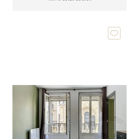
PARIS 75018
2
32,50 m
, 2 pièces
Ref : 27946
Appartement F2 à vendre
288 000 €