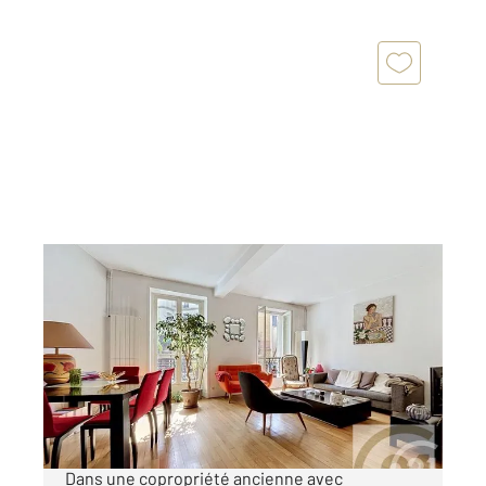
PARIS 75018
2
116 m
, 6 pièces
Ref : 27845
Appartement Duplex à vendre
1 090 000 €
A 2 pas du quartier animé de Guy Môquet !
Dans une copropriété ancienne avec