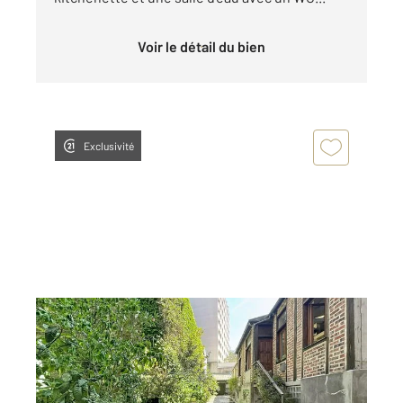
Voir le détail du bien
Exclusivité
PARIS 75018
2
9,93 m
, 1 pièce
Ref : 27616
Appartement Studette à vendre