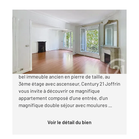
PARIS 75018
2
72,41 m
, 4 pièces
Ref : 27981
Appartement F4 à vendre
695 000 €
JULES JOFFRIN, Rue Damrémont, Dans un très
bel immeuble ancien en pierre de taille, au
3ème étage avec ascenseur, Century 21 Joffrin
vous invite à découvrir ce magnifique
appartement composé d'une entrée, d'un
magnifique double séjour avec moulures ...
Voir le détail du bien