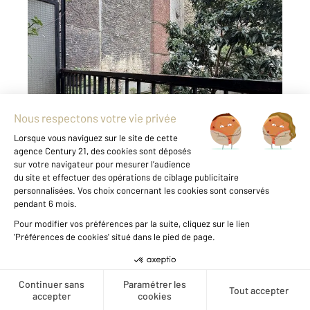
PARIS 75018
2
26 m
, 1 pièce
Ref : 27715
Appartement F1 à vendre
251 000 €
Idéalement situé sur la rue du Poteau dans une
résidence moderne très bien tenue et
sécurisée venez découvrir ce havre de paix.
Jouissant d'un balcon sur Jardin il se compose
de la manière suivante : une entrée avec
rangement, une ...
Voir le détail du bien
Créer une alerte