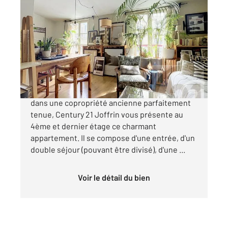
PARIS 75018
2
36,48 m
, 2 pièces
Ref : 27858
Appartement Studio à vendre
393 100 €
JULES JOFFRIN, Idéalement situé rue RAMEY,
dans une copropriété ancienne parfaitement
tenue, Century 21 Joffrin vous présente au
4ème et dernier étage ce charmant
appartement. Il se compose d'une entrée, d'un
double séjour (pouvant être divisé), d'une ...
Voir le détail du bien