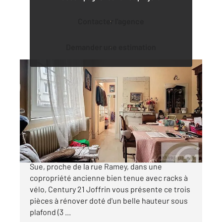
Contacter l'agence
Demander une estimation
PARIS 75018
2
34,50 m
, 3 pièces
Ref : 27729
Appartement F3 à vendre
245 900 €
JULES JOFFRIN, Idéalement situé rue Eugène
Sue, proche de la rue Ramey, dans une
copropriété ancienne bien tenue avec racks à
vélo, Century 21 Joffrin vous présente ce trois
pièces à rénover doté d'un belle hauteur sous
plafond (3 ...