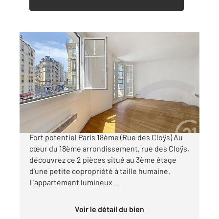
PARIS 75018
2
44 m
, 2 pièces
Ref : 27850
Appartement F2 à vendre
463 000 €
Charmant appartement 2 pièces de 43,80m2
Fort potentiel Paris 18ème (Rue des Cloÿs) Au
cœur du 18ème arrondissement, rue des Cloÿs,
découvrez ce 2 pièces situé au 3ème étage
d'une petite copropriété à taille humaine.
L'appartement lumineux ...
Voir le détail du bien