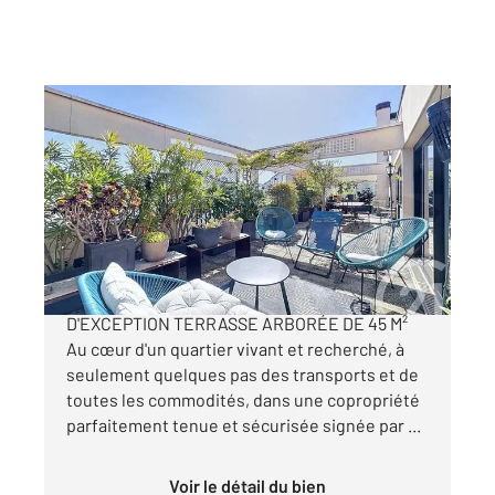
PARIS 75018
2
37 m
, 2 pièces
Ref : 27865
Appartement F2 à vendre
650 000 €
JULES JOFFRIN / LAMARCK DERNIER ÉTAGE
D'EXCEPTION TERRASSE ARBORÉE DE 45 M²
Au cœur d'un quartier vivant et recherché, à
seulement quelques pas des transports et de
toutes les commodités, dans une copropriété
parfaitement tenue et sécurisée signée par ...
Voir le détail du bien