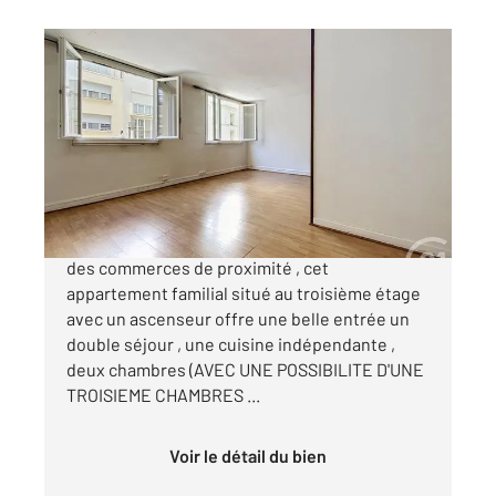
PARIS 75018
2
75 m
, 4 pièces
Ref : 27476
Appartement T4 à vendre
469 000 €
QUARTIER DES AMIRAUX. Proche du métro et
des commerces de proximité , cet
appartement familial situé au troisième étage
avec un ascenseur offre une belle entrée un
double séjour , une cuisine indépendante ,
deux chambres (AVEC UNE POSSIBILITE D'UNE
TROISIEME CHAMBRES ...
Voir le détail du bien