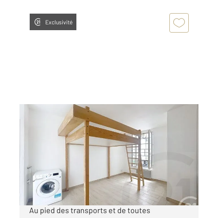
Exclusivité
PARIS 75018
2
18 m
, 1 pièce
Ref : 27886
Appartement F1 à vendre
139 500 €
Visiter le site dédié
Au pied des transports et de toutes