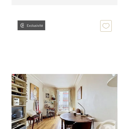
Exclusivité
PARIS 75018
2
35,02 m
, 2 pièces
Ref : 27611
Appartement F2 à vendre
325 000 €