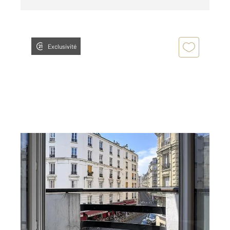
Exclusivité
PARIS 75018
2
44 m
, 2 pièces
Ref : 27849
Appartement F2 à vendre
452 000 €
Visiter le site dédié