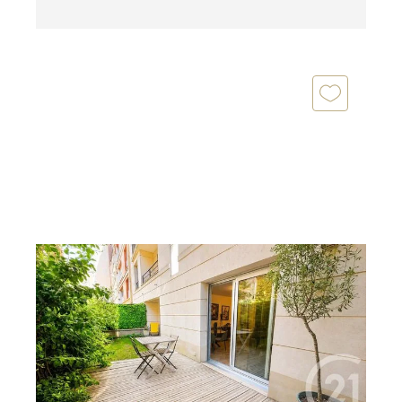
PARIS 75018
2
65 m
, 3 pièces
Ref : 27944
Appartement F3 à vendre
750 000 €