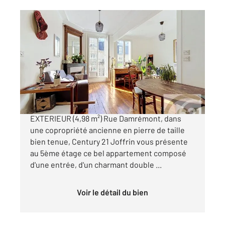
PARIS 75018
2
38,59 m
, 2 pièces
Ref : 27891
Appartement F2 à vendre
399 000 €
JULES JOFFRIN, LUMINOSITE ET ESPACE
EXTERIEUR (4,98 m²) Rue Damrémont, dans
une copropriété ancienne en pierre de taille
bien tenue, Century 21 Joffrin vous présente
au 5ème étage ce bel appartement composé
d'une entrée, d'un charmant double ...
Voir le détail du bien