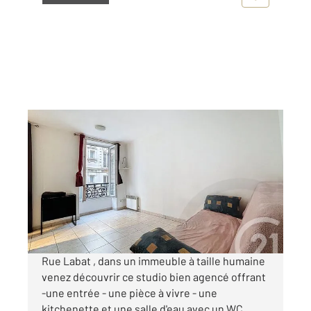
PARIS 75018
2
16,40 m
, 1 pièce
Ref : 27717
Appartement F1 à vendre
118 000 €
Visiter le site dédié
Rue Labat , dans un immeuble à taille humaine
venez découvrir ce studio bien agencé offrant
-une entrée - une pièce à vivre - une
kitchenette et une salle d'eau avec un WC...