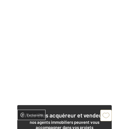
Vous êtes acquéreur et vendeur,
Exclusivité
nos agents immobiliers peuvent vous
accompagner dans vos projets