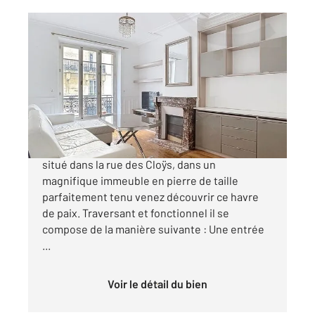
PARIS 75018
2
53,11 m
, 3 pièces
Ref : 27744
Appartement F3 à vendre
559 000 €
JULES JOFFRIN / MAIRIE DU XVIII Idéalement
situé dans la rue des Cloÿs, dans un
magnifique immeuble en pierre de taille
parfaitement tenu venez découvrir ce havre
de paix. Traversant et fonctionnel il se
compose de la manière suivante : Une entrée
...
Voir le détail du bien