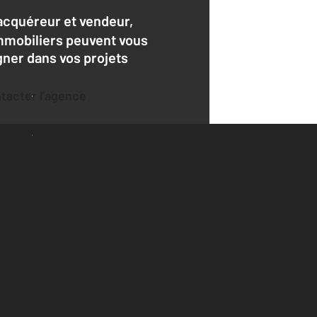
acquéreur et vendeur,
mmobiliers peuvent vous
er dans vos projets
ntacter l'agence
der une estimation