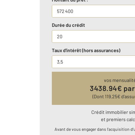
Durée du crédit
Taux d'intérêt (hors assurances)
vos mensualit
3438.94
€ par
(Dont
119.25
€ d’assu
Crédit immobilier si
et premiers calc
Avant de vous engager dans l’acquisition d’u