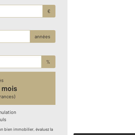
€
années
%
és
 mois
rances)
mulation
uls
n bien immobilier, évaluez la