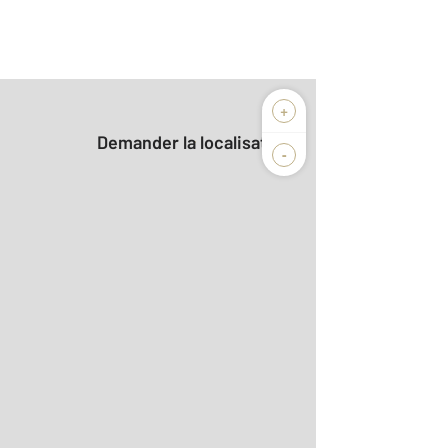
+
Demander la localisation
-
2