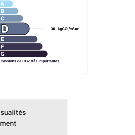
30
kgCO
/m
.an
2
2
Émissions de CO2 très importantes
sualités
ement