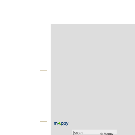
Afficher sur la carte :
Agence
Vue globale
2
Surface totale : 61,4 m
Type d'appartement : F2
Nombre de pièces : 2
[Voir le détail]
Équipements
500 m
©
Mappy