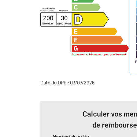
consommation
(énergie primaire)
émissions
200
30
2
2
kWh/m
.an
kg CO
/m
.an
2
logement extrêmement peu performant
Date du DPE : 03/07/2026
Calculer vos men
de rembours
Montant du prêt :