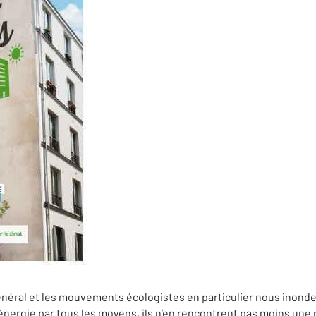
général et les mouvements écologistes en particulier nous inonde
’énergie par tous les moyens, ils n’en rencontrent pas moins une r