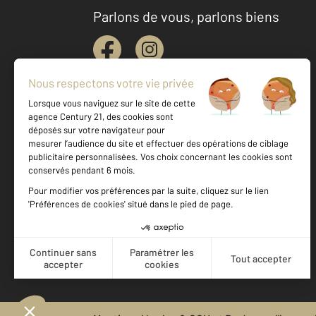
Parlons de vous, parlons biens
Votre agence est notée
Achat
Location
Vente
Gestion
9,3
/
10
9,5/10