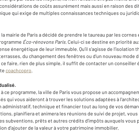
 considérations de coûts assurément mais aussi en raison des di
ique qui exige de multiples connaissances techniques ou juridi
 la mairie de Paris a décidé de prendre le taureau par les cornes
e programme
Éco-rénovons Paris
. Celui-ci se destine en priorité a
nse énergétique de leur immeuble. Qu’il s’agisse de l’isolation t
s terrasses, du changement des fenêtres ou d’un nouveau mode 
 ce faire, rien de plus simple, il suffit de contacter un conseille
ite
coachcopro
.
ualisé.
le à ce programme, la ville de Paris vous propose un accompagne
sés qui vous aideront à trouver les solutions adaptées à l’archit
administratif, technique et financier tout au long de vos démarc
ons, planifiera et animera les réunions de suivi de projet, vous
les subventions, prêts et autres crédits d’impôts auxquels vous
on d’ajouter de la valeur à votre patrimoine immobilier.